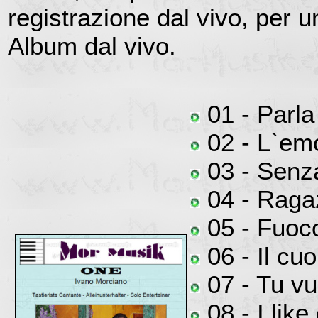
registrazione dal vivo, per u
Album dal vivo.
01 - Parl
02 - L`em
03 - Senz
04 - Ragaz
05 - Fuoco
06 - Il cu
07 - Tu vu
08 - I like